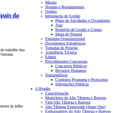
Missão
Normas e Regulamentos
Orgãos
pais da
Informação de Gestão
Plano de Atividades e Orçamentos
Atas
Relatório de Gestão e Contas
Mapa de Pessoal
Estrutura Organizacional
Documentos Estratégicos
Tomadas de Posição
 de trabalho dos
Assistência Técnica
lorestas
Editais
Procedimentos Concursais
Concursos Públicos
Recursos Humanos
Transparência
Contratos Programa e Protocolos
Subvenções Públicas
A Região
Caracterização
Municípios do Alto Tâmega e Barroso
Visit Alto Tâmega e Barroso
meses de julho
Alto Tâmega Empreende (Stage One)
Embaixadores do Alto Tâmega e Barroso