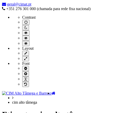
–
geral@cimat.pt
cim
+351 276 301 000 (chamada para rede fixa nacional)
alto
Contrast
tâmega
Default
contrast
Night
contrast
Black
and
Black
White
and
Yellow
contrast
Yellow
and
Layout
contrast
Black
Fixed
contrast
layout
Wide
layout
Font
Smaller
Font
Larger
Font
Readable
Font
Default
Font
Home
cim alto tâmega