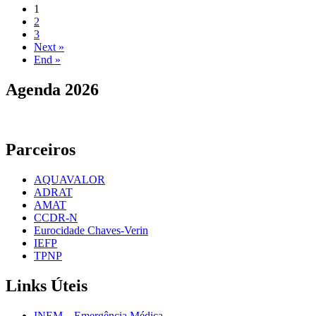
(current)
1
2
3
Next »
End »
Agenda
2026
Parceiros
AQUAVALOR
ADRAT
AMAT
CCDR-N
Eurocidade Chaves-Verin
IEFP
TPNP
Links
Úteis
INEM – Emergência Médica