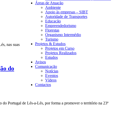
Áreas de Atuação
Ambiente
Apoio às empresas – SIBT
Autoridade de Transportes
Educação
Empreendedorismo
Florestas
Organismo Intermédio
Turismo
Projetos & Estudos
Lés, nas suas
Projetos em Curso
Projetos Realizados
Estudos
Avisos
Comunicação
ção do
Notícias
Eventos
Vídeos
Contactos
o Portugal de Lés-a-Lés, por forma a promover o território na 23ª