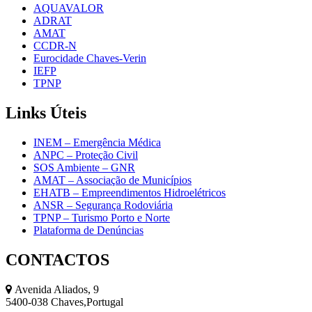
AQUAVALOR
ADRAT
AMAT
CCDR-N
Eurocidade Chaves-Verin
IEFP
TPNP
Links
Úteis
INEM – Emergência Médica
ANPC – Proteção Civil
SOS Ambiente – GNR
AMAT – Associação de Municípios
EHATB – Empreendimentos Hidroelétricos
ANSR – Segurança Rodoviária
TPNP – Turismo Porto e Norte
Plataforma de Denúncias
CONTACTOS
Avenida Aliados, 9
5400-038 Chaves,Portugal