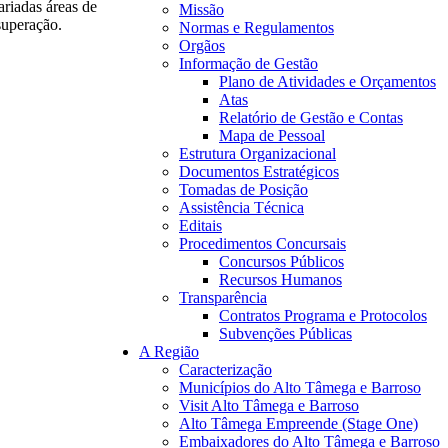
riadas áreas de
Missão
superação.
Normas e Regulamentos
Orgãos
Informação de Gestão
Plano de Atividades e Orçamentos
Atas
Relatório de Gestão e Contas
Mapa de Pessoal
Estrutura Organizacional
Documentos Estratégicos
Tomadas de Posição
Assistência Técnica
Editais
Procedimentos Concursais
Concursos Públicos
Recursos Humanos
Transparência
Contratos Programa e Protocolos
Subvenções Públicas
A Região
Caracterização
Municípios do Alto Tâmega e Barroso
Visit Alto Tâmega e Barroso
Alto Tâmega Empreende (Stage One)
Embaixadores do Alto Tâmega e Barroso