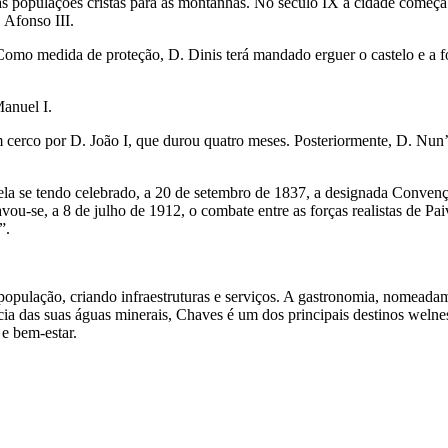
 das populações cristãs para as montanhas. No século IX a cidade começ
 Afonso III.
 Como medida de proteção, D. Dinis terá mandado erguer o castelo e a 
anuel I.
erco por D. João I, que durou quatro meses. Posteriormente, D. Nun’Á
nela se tendo celebrado, a 20 de setembro de 1837, a designada Conve
vou-se, a 8 de julho de 1912, o combate entre as forças realistas de Pa
”.
opulação, criando infraestruturas e serviços. A gastronomia, nomeada
lência das suas águas minerais, Chaves é um dos principais destinos wel
e bem-estar.