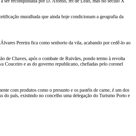
a a ser reconquistada por D. Afonso, rei de Leão, mas no século X
fortificação muralhada que ainda hoje condicionam a geografia da
lvares Pereira fica como senhorio da vila, acabando por cedê-lo ao
nção de Chaves, após o combate de Ruivães, pondo termo à revolta
iva Couceiro e as do governo republicano, chefiadas pelo coronel
mente com produtos como o presunto e os pastéis de carne, é um dos
ness do país, existindo no concelho uma delegação do Turismo Porto e