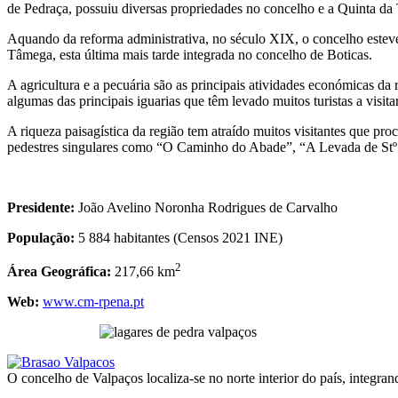
de Pedraça, possuiu diversas propriedades no concelho e a Quinta da
Aquando da reforma administrativa, no século XIX, o concelho esteve
Tâmega, esta última mais tarde integrada no concelho de Boticas.
A agricultura e a pecuária são as principais atividades económicas da 
algumas das principais iguarias que têm levado muitos turistas a visita
A riqueza paisagística da região tem atraído muitos visitantes que pro
pedestres singulares como “O Caminho do Abade”, “A Levada de Stº Al
Presidente:
João Avelino Noronha Rodrigues de Carvalho
População:
5 884 habitantes (Censos 2021 INE)
2
Área Geográfica:
217,66 km
Web:
www.cm-rpena.pt
O concelho de Valpaços localiza-se no norte interior do país, integrand