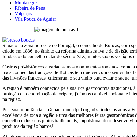
Montalegre
Ribeira de Pena
Valpaços
Vila Pouca de Aguiar
Situado na zona noroeste de Portugal, o concelho de Boticas, correspo
criado em 1836, no âmbito da reforma administrativa e da divisão ter
fundação do concelho datar do século XIX, muitos são os vestígios que
Castros pré-históricos e variadíssimos monumentos romanos, como a 
mais conhecidas tradições de Boticas tem que ver com o seu vinho, 
das invasões francesas, enterraram o seu vinho para evitar o saque, um
A região é também conhecida pela sua rica gastronomia tradicional, à 
proteção da denominação de origem, já famosa a nível nacional e inte
na região.
Pela sua importância, a câmara municipal organiza todos os anos a 
excelência de toda a região e uma das melhores feiras gastronómicas
concelho e dos seus pratos tradicionais, impulsionando o desenvolvim
produtos da região barrosã.
Atualmente, o concelho é constituído por 10 freguesias: Alturas do 