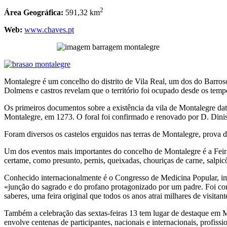
2
Área Geográfica:
591,32 km
Web:
www.chaves.pt
Montalegre é um concelho do distrito de Vila Real, um dos do Barroso
Dolmens e castros revelam que o território foi ocupado desde os tempo
Os primeiros documentos sobre a existência da vila de Montalegre data
Montalegre, em 1273. O foral foi confirmado e renovado por D. Dini
Foram diversos os castelos erguidos nas terras de Montalegre, prova da
Um dos eventos mais importantes do concelho de Montalegre é a Feira
certame, como presunto, pernis, queixadas, chouriças de carne, salpicõ
Conhecido internacionalmente é o Congresso de Medicina Popular, im
«junção do sagrado e do profano protagonizado por um padre. Foi como 
saberes, uma feira original que todos os anos atrai milhares de visitant
Também a celebração das sextas-feiras 13 tem lugar de destaque em Mo
envolve centenas de participantes, nacionais e internacionais, profissi