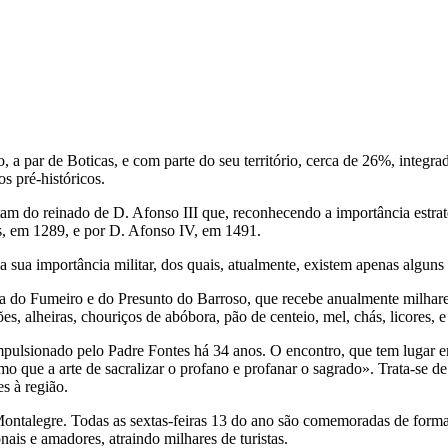
, a par de Boticas, e com parte do seu território, cerca de 26%, integ
s pré-históricos.
m do reinado de D. Afonso III que, reconhecendo a importância estratégi
s, em 1289, e por D. Afonso IV, em 1491.
 sua importância militar, dos quais, atualmente, existem apenas alguns 
 do Fumeiro e do Presunto do Barroso, que recebe anualmente milhares 
es, alheiras, chouriços de abóbora, pão de centeio, mel, chás, licores, 
pulsionado pelo Padre Fontes há 34 anos. O encontro, que tem lugar em
que a arte de sacralizar o profano e profanar o sagrado». Trata-se de 
es à região.
ntalegre. Todas as sextas-feiras 13 do ano são comemoradas de forma s
onais e amadores, atraindo milhares de turistas.