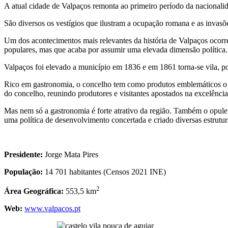
A atual cidade de Valpaços remonta ao primeiro período da nacionalid
São diversos os vestígios que ilustram a ocupação romana e as invasõ
Um dos acontecimentos mais relevantes da história de Valpaços ocor
populares, mas que acaba por assumir uma elevada dimensão política.
Valpaços foi elevado a município em 1836 e em 1861 torna-se vila, p
Rico em gastronomia, o concelho tem como produtos emblemáticos o pres
do concelho, reunindo produtores e visitantes apostados na excelência
Mas nem só a gastronomia é forte atrativo da região. Também o opulen
uma política de desenvolvimento concertada e criado diversas estrutura
Presidente:
Jorge Mata Pires
População:
14 701 habitantes (Censos 2021 INE)
2
Área Geográfica:
553,5 km
Web:
www.valpacos.pt