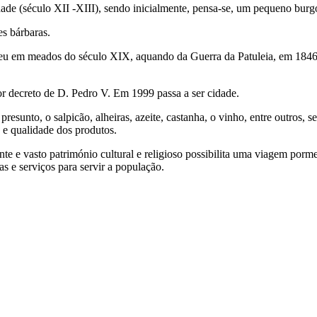
ade (século XII -XIII), sendo inicialmente, pensa-se, um pequeno burgo
es bárbaras.
reu em meados do século XIX, aquando da Guerra da Patuleia, em 1846.
or decreto de D. Pedro V. Em 1999 passa a ser cidade.
unto, o salpicão, alheiras, azeite, castanha, o vinho, entre outros, se
 e qualidade dos produtos.
te e vasto património cultural e religioso possibilita uma viagem porm
s e serviços para servir a população.