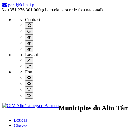
–
geral@cimat.pt
Municípios
+351 276 301 000 (chamada para rede fixa nacional)
do
Contrast
Alto
Tâmega
Default
contrast
e
Night
Barroso
contrast
Black
and
Black
White
and
Yellow
contrast
Yellow
and
Layout
contrast
Black
Fixed
contrast
layout
Wide
layout
Font
Smaller
Font
Larger
Font
Readable
Font
Default
Font
Municípios do Alto Tâ
Boticas
Chaves