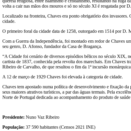
querela religiosa, entre islamismo e cristianismo, resultando na fuga
volta a cair nas mãos dos mouros e só no século XI é resgatada por D.
Localizado na fronteira, Chaves era ponto obrigatório dos invasores.
cidade.
O primeiro foral da cidade data de 1258, outorgado em 1514 por D. M
Com a Guerra da Independência, foi montado em redor de Chaves um c
seu genro, D. Afonso, fundador da Casa de Bragança.
“A Cidade foi cenário de diversos episódios bélicos no século XIX, 
cartista de 1837, conhecida pela revolta dos marechais. Em Chaves tra
Ribeiro de Carvalho, de que resultou o fim da 1ª incursão monárquica
A 12 de março de 1929 Chaves foi elevada à categoria de cidade.
Chaves tem apostado numa política de desenvolvimento e fixação da p
seus maiores atrativos turísticos, a par das águas termais. Pela exce
Norte de Portugal dedicada ao acompanhamento do produto de saúde 
Presidente:
Nuno Vaz Ribeiro
População:
37 590 habitantes (Censos 2021 INE)