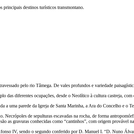
principais destinos turísticos transmontano.
atravessado pelo rio Tâmega. De vales profundos e variedade paisagísti
lo das diferentes ocupações, desde o Neolítico à cultura castreja, com 
da a uma parede da Igreja de Santa Marinha, a Ara do Concelho e o T
. Necrópoles de sepulturas escavadas na rocha, de forma antropomórfic
 são as gravuras conhecidas como “cantinhos”, com origem provável n
 Afonso IV, sendo o segundo conferido por D. Manuel I. “D. Nuno Álva