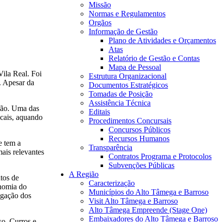
Missão
Normas e Regulamentos
Orgãos
Informação de Gestão
Plano de Atividades e Orçamentos
Atas
Relatório de Gestão e Contas
Mapa de Pessoal
Vila Real. Foi
Estrutura Organizacional
. Apesar da
Documentos Estratégicos
Tomadas de Posição
Assistência Técnica
gião. Uma das
Editais
ocais, aquando
Procedimentos Concursais
Concursos Públicos
Recursos Humanos
e tem a
Transparência
ais relevantes
Contratos Programa e Protocolos
Subvenções Públicas
A Região
tos de
Caracterização
onomia do
Municípios do Alto Tâmega e Barroso
lgação dos
Visit Alto Tâmega e Barroso
Alto Tâmega Empreende (Stage One)
Embaixadores do Alto Tâmega e Barroso
so, Curros e