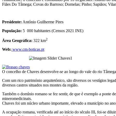
Fiães Do Tâmega; Covas do Barroso; Dornelas; Pinho; Sapiãos; Vilar
Presidente:
António Guilherme Pires
População:
5 000 habitantes (Censos 2021 INE)
2
Área Geográfica:
322 km
Web:
www.cm-boticas.pt
O concelho de Chaves desenvolve-se ao longo do vale do rio Tâmega e
Com um rico património arquitetónico, são diversos os vestígios lega
diversos castros situados nos montes da região.
Também o domínio romano se fez sentir, de que é exemplo a ponte de T
mineromedicinais.
Chaves foi um núcleo urbano importante, elevado a município no ano d
A ocupação romana, verificada até ao início do século III, foi-se di