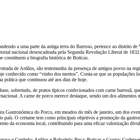
ndendo a uma parte da antiga terra do Barroso, pertence ao distrito de 
ritorial nacional desencadeada pela Segunda Revolução Liberal de 1832
 constituem a biografia histórica de Boticas.
estrada de Ardãos, são testemunha da presença de antigos povos na re
hoje conhecido como “vinho dos mortos”. Conta-se que as populações l
a prática que continuou até aos dias de hoje.
base, sobretudo, de pratos típicos confecionados com carne barrosã, qu
rnacional. A carne de porco merece destaque, sendo um dos alimentos m
Feira Gastronómica do Porco, em meados do mês de janeiro, um dos even
 do país. O certame tem como principais objetivos a promoção da gastr
ento da economia local, contribuindo para uma eficaz valorização divu
Barroso e Cerdedo; Ardãos e Bobadela; Beça; Boticas e Granja; Codesso