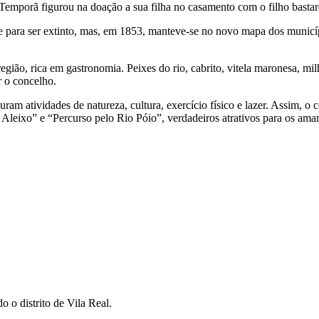
 Temporã figurou na doação a sua filha no casamento com o filho basta
 para ser extinto, mas, em 1853, manteve-se no novo mapa dos municíp
região, rica em gastronomia. Peixes do rio, cabrito, vitela maronesa, m
r o concelho.
curam atividades de natureza, cultura, exercício físico e lazer. Assim,
eixo” e “Percurso pelo Rio Póio”, verdadeiros atrativos para os aman
o o distrito de Vila Real.