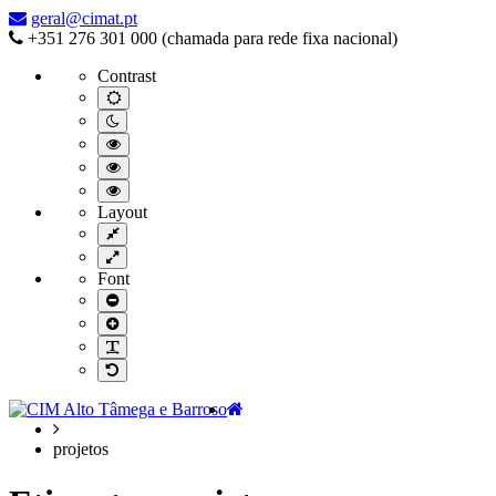
–
geral@cimat.pt
projetos
+351 276 301 000 (chamada para rede fixa nacional)
Contrast
Default
contrast
Night
contrast
Black
and
Black
White
and
Yellow
contrast
Yellow
and
Layout
contrast
Black
Fixed
contrast
layout
Wide
layout
Font
Smaller
Font
Larger
Font
Readable
Font
Default
Font
Home
projetos