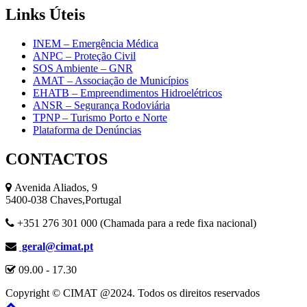
Links
Úteis
INEM – Emergência Médica
ANPC – Proteção Civil
SOS Ambiente – GNR
AMAT – Associação de Municípios
EHATB – Empreendimentos Hidroelétricos
ANSR – Segurança Rodoviária
TPNP – Turismo Porto e Norte
Plataforma de Denúncias
CONTACTOS
Avenida Aliados, 9
5400-038 Chaves,Portugal
+351 276 301 000 (Chamada para a rede fixa nacional)
geral@cimat.pt
09.00 - 17.30
Copyright © CIMAT @2024. Todos os direitos reservados
Back