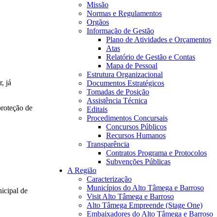
Missão
Normas e Regulamentos
Orgãos
Informação de Gestão
Plano de Atividades e Orçamentos
Atas
Relatório de Gestão e Contas
Mapa de Pessoal
Estrutura Organizacional
, já
Documentos Estratégicos
Tomadas de Posição
Assistência Técnica
proteção de
Editais
Procedimentos Concursais
Concursos Públicos
Recursos Humanos
Transparência
Contratos Programa e Protocolos
Subvenções Públicas
A Região
Caracterização
Municípios do Alto Tâmega e Barroso
icipal de
Visit Alto Tâmega e Barroso
Alto Tâmega Empreende (Stage One)
Embaixadores do Alto Tâmega e Barroso