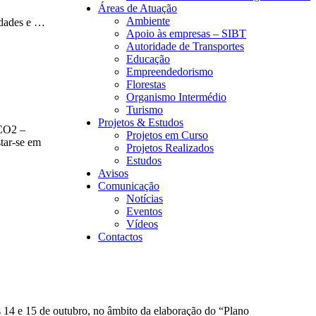
Áreas de Atuação
Ambiente
idades e …
Apoio às empresas – SIBT
Autoridade de Transportes
Educação
Empreendedorismo
Florestas
Organismo Intermédio
Turismo
Projetos & Estudos
OCO2 –
Projetos em Curso
star-se em
Projetos Realizados
Estudos
Avisos
Comunicação
Notícias
Eventos
Vídeos
Contactos
14 e 15 de outubro, no âmbito da elaboração do “Plano