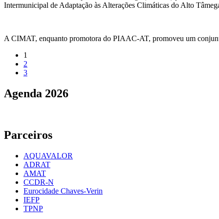
Intermunicipal de Adaptação às Alterações Climáticas do Alto Tâm
A CIMAT, enquanto promotora do PIAAC-AT, promoveu um conjunto
(current)
1
2
3
Agenda
2026
Parceiros
AQUAVALOR
ADRAT
AMAT
CCDR-N
Eurocidade Chaves-Verin
IEFP
TPNP