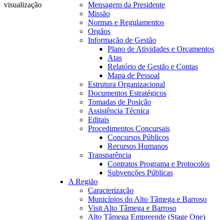
visualização
Mensagem da Presidente
Missão
Normas e Regulamentos
Orgãos
Informação de Gestão
Plano de Atividades e Orçamentos
Atas
Relatório de Gestão e Contas
Mapa de Pessoal
17:14
Estrutura Organizacional
Documentos Estratégicos
Tomadas de Posição
Assistência Técnica
Editais
Procedimentos Concursais
Concursos Públicos
Recursos Humanos
Transparência
Contratos Programa e Protocolos
Subvenções Públicas
A Região
Caracterização
Municípios do Alto Tâmega e Barroso
Visit Alto Tâmega e Barroso
Alto Tâmega Empreende (Stage One)