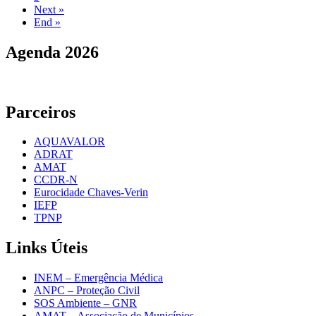
Next »
End »
Agenda
2026
Parceiros
AQUAVALOR
ADRAT
AMAT
CCDR-N
Eurocidade Chaves-Verin
IEFP
TPNP
Links
Úteis
INEM – Emergência Médica
ANPC – Proteção Civil
SOS Ambiente – GNR
AMAT – Associação de Municípios