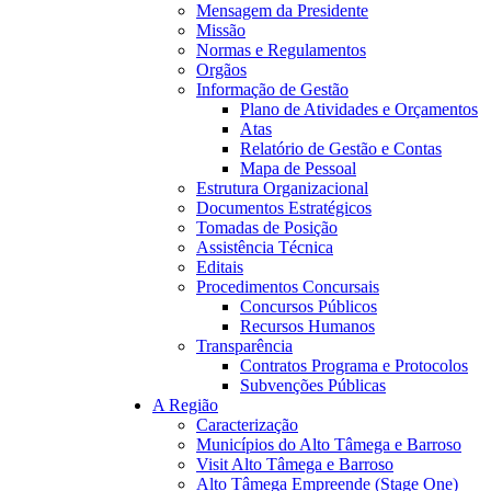
Mensagem da Presidente
Missão
Normas e Regulamentos
Orgãos
Informação de Gestão
14:11
Plano de Atividades e Orçamentos
Atas
Relatório de Gestão e Contas
Mapa de Pessoal
Estrutura Organizacional
Documentos Estratégicos
Tomadas de Posição
Assistência Técnica
Editais
Procedimentos Concursais
Concursos Públicos
Recursos Humanos
Transparência
Contratos Programa e Protocolos
Subvenções Públicas
A Região
Caracterização
Municípios do Alto Tâmega e Barroso
Visit Alto Tâmega e Barroso
Alto Tâmega Empreende (Stage One)