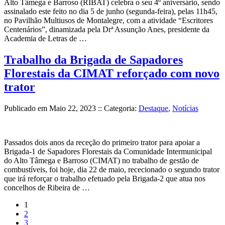
Alto Tâmega e Barroso (RIBAT) celebra o seu 4º aniversário, sendo
assinalado este feito no dia 5 de junho (segunda-feira), pelas 11h45,
no Pavilhão Multiusos de Montalegre, com a atividade “Escritores
Centenários”, dinamizada pela Drª Assunção Anes, presidente da
Academia de Letras de …
Trabalho da Brigada de Sapadores
Florestais da CIMAT reforçado com novo
trator
Publicado em
Maio 22, 2023
:: Categoria:
Destaque
,
Notícias
Passados dois anos da receção do primeiro trator para apoiar a
Brigada-1 de Sapadores Florestais da Comunidade Intermunicipal
do Alto Tâmega e Barroso (CIMAT) no trabalho de gestão de
combustíveis, foi hoje, dia 22 de maio, rececionado o segundo trator
que irá reforçar o trabalho efetuado pela Brigada-2 que atua nos
concelhos de Ribeira de …
(current)
1
2
3