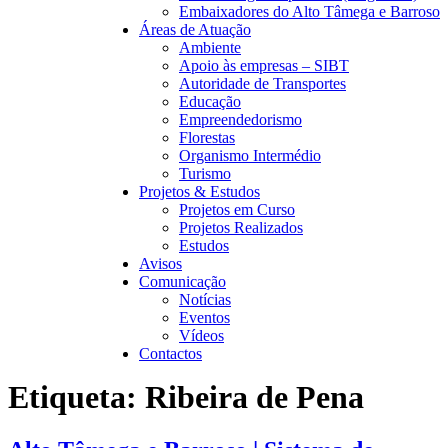
Embaixadores do Alto Tâmega e Barroso
Áreas de Atuação
Ambiente
Apoio às empresas – SIBT
Autoridade de Transportes
Educação
Empreendedorismo
Florestas
Organismo Intermédio
Turismo
Projetos & Estudos
Projetos em Curso
Projetos Realizados
Estudos
Avisos
Comunicação
Notícias
Eventos
Vídeos
Contactos
Etiqueta:
Ribeira de Pena