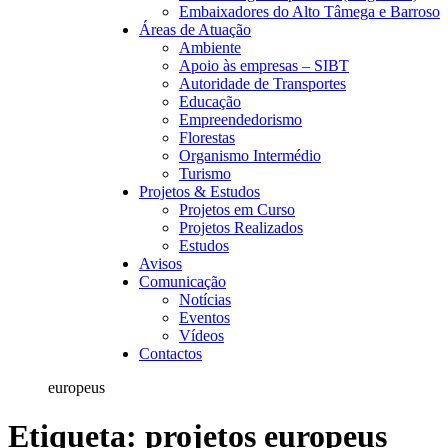
Embaixadores do Alto Tâmega e Barroso
Áreas de Atuação
Ambiente
Apoio às empresas – SIBT
Autoridade de Transportes
Educação
Empreendedorismo
Florestas
Organismo Intermédio
Turismo
Projetos & Estudos
Projetos em Curso
Projetos Realizados
Estudos
Avisos
Comunicação
Notícias
Eventos
Vídeos
Contactos
europeus
Etiqueta:
projetos europeus