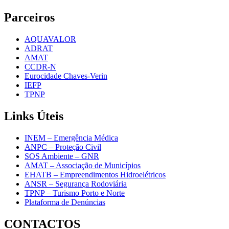
Parceiros
AQUAVALOR
ADRAT
AMAT
CCDR-N
Eurocidade Chaves-Verin
IEFP
TPNP
Links
Úteis
INEM – Emergência Médica
ANPC – Proteção Civil
SOS Ambiente – GNR
AMAT – Associação de Municípios
EHATB – Empreendimentos Hidroelétricos
ANSR – Segurança Rodoviária
TPNP – Turismo Porto e Norte
Plataforma de Denúncias
CONTACTOS