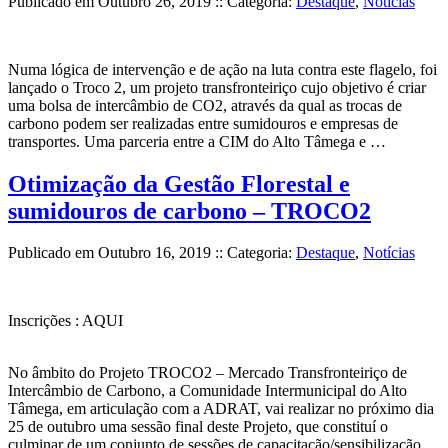
Publicado em
Outubro 26, 2019
:: Categoria:
Destaque
,
Notícias
Numa lógica de intervenção e de ação na luta contra este flagelo, foi
lançado o Troco 2, um projeto transfronteiriço cujo objetivo é criar
uma bolsa de intercâmbio de CO2, através da qual as trocas de
carbono podem ser realizadas entre sumidouros e empresas de
transportes. Uma parceria entre a CIM do Alto Tâmega e …
Otimização da Gestão Florestal e
sumidouros de carbono – TROCO2
Publicado em
Outubro 16, 2019
:: Categoria:
Destaque
,
Notícias
Inscrições : AQUI
No âmbito do Projeto TROCO2 – Mercado Transfronteiriço de
Intercâmbio de Carbono, a Comunidade Intermunicipal do Alto
Tâmega, em articulação com a ADRAT, vai realizar no próximo dia
25 de outubro uma sessão final deste Projeto, que constituí o
culminar de um conjunto de sessões de capacitação/sensibilização,