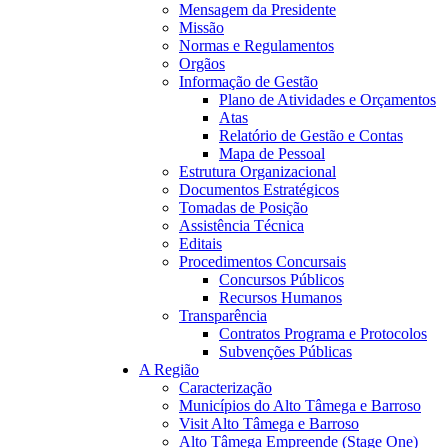
Mensagem da Presidente
Missão
Normas e Regulamentos
Orgãos
Informação de Gestão
23:05
Plano de Atividades e Orçamentos
Atas
Relatório de Gestão e Contas
Mapa de Pessoal
Estrutura Organizacional
Documentos Estratégicos
Tomadas de Posição
Assistência Técnica
Editais
Procedimentos Concursais
Concursos Públicos
Recursos Humanos
Transparência
Contratos Programa e Protocolos
Subvenções Públicas
A Região
Caracterização
Municípios do Alto Tâmega e Barroso
Visit Alto Tâmega e Barroso
Alto Tâmega Empreende (Stage One)