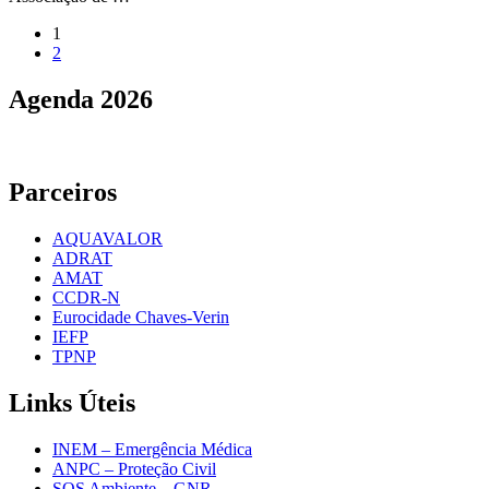
(current)
1
2
Agenda
2026
Parceiros
AQUAVALOR
ADRAT
AMAT
CCDR-N
Eurocidade Chaves-Verin
IEFP
TPNP
Links
Úteis
INEM – Emergência Médica
ANPC – Proteção Civil
SOS Ambiente – GNR