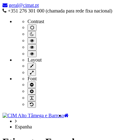
–
geral@cimat.pt
Espanha
+351 276 301 000 (chamada para rede fixa nacional)
Contrast
Default
contrast
Night
contrast
Black
and
Black
White
and
Yellow
contrast
Yellow
and
Layout
contrast
Black
Fixed
contrast
layout
Wide
layout
Font
Smaller
Font
Larger
Font
Readable
Font
Default
Font
Home
Espanha