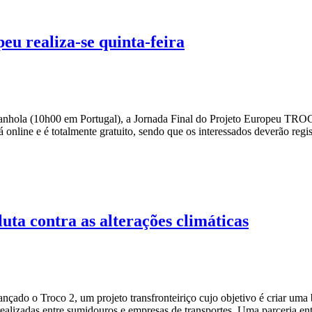
u realiza-se quinta-feira
Espanhola (10h00 em Portugal), a Jornada Final do Projeto Europeu TR
online e é totalmente gratuito, sendo que os interessados deverão regi
ta contra as alterações climáticas
lançado o Troco 2, um projeto transfronteiriço cujo objetivo é criar uma
realizadas entre sumidouros e empresas de transportes. Uma parceria e