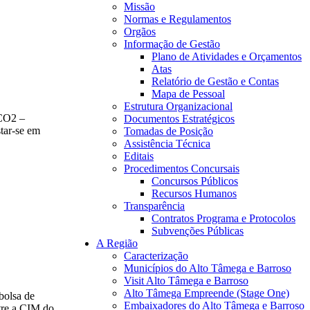
Missão
Normas e Regulamentos
Orgãos
Informação de Gestão
Plano de Atividades e Orçamentos
Atas
Relatório de Gestão e Contas
Mapa de Pessoal
Estrutura Organizacional
OCO2 –
Documentos Estratégicos
star-se em
Tomadas de Posição
Assistência Técnica
Editais
Procedimentos Concursais
Concursos Públicos
Recursos Humanos
Transparência
Contratos Programa e Protocolos
Subvenções Públicas
A Região
Caracterização
Municípios do Alto Tâmega e Barroso
Visit Alto Tâmega e Barroso
Alto Tâmega Empreende (Stage One)
 bolsa de
Embaixadores do Alto Tâmega e Barroso
ntre a CIM do