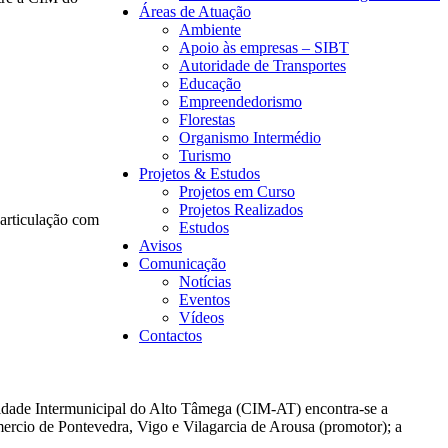
Áreas de Atuação
Ambiente
Apoio às empresas – SIBT
Autoridade de Transportes
Educação
Empreendedorismo
Florestas
Organismo Intermédio
Turismo
Projetos & Estudos
Projetos em Curso
Projetos Realizados
articulação com
Estudos
Avisos
Comunicação
Notícias
Eventos
Vídeos
Contactos
de Intermunicipal do Alto Tâmega (CIM-AT) encontra-se a
cio de Pontevedra, Vigo e Vilagarcia de Arousa (promotor); a