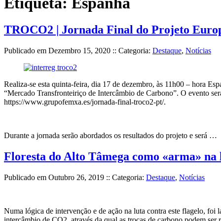
Etiqueta:
Espanha
TROCO2 | Jornada Final do Projeto Europe
Publicado em
Dezembro 15, 2020
:: Categoria:
Destaque
,
Notícias
Realiza-se esta quinta-feira, dia 17 de dezembro, às 11h00 – hora 
“Mercado Transfronteiriço de Intercâmbio de Carbono”. O evento será 
https://www.grupofemxa.es/jornada-final-troco2-pt/.
Durante a jornada serão abordados os resultados do projeto e será …
Floresta do Alto Tâmega como «arma» na lu
Publicado em
Outubro 26, 2019
:: Categoria:
Destaque
,
Notícias
Numa lógica de intervenção e de ação na luta contra este flagelo, foi 
intercâmbio de CO2, através da qual as trocas de carbono podem ser 