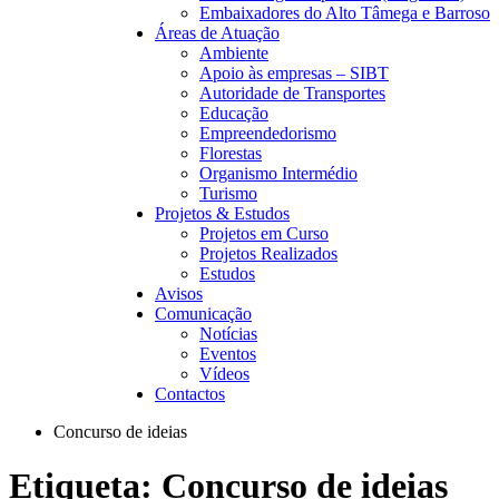
Embaixadores do Alto Tâmega e Barroso
Áreas de Atuação
Ambiente
Apoio às empresas – SIBT
Autoridade de Transportes
Educação
Empreendedorismo
Florestas
Organismo Intermédio
Turismo
Projetos & Estudos
Projetos em Curso
Projetos Realizados
Estudos
Avisos
Comunicação
Notícias
Eventos
Vídeos
Contactos
Concurso de ideias
Etiqueta:
Concurso de ideias