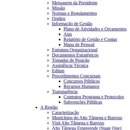
Mensagem da Presidente
Missão
Normas e Regulamentos
Orgãos
Informação de Gestão
16:17
Plano de Atividades e Orçamentos
Atas
Relatório de Gestão e Contas
Mapa de Pessoal
Estrutura Organizacional
Documentos Estratégicos
Tomadas de Posição
Assistência Técnica
Editais
Procedimentos Concursais
Concursos Públicos
Recursos Humanos
Transparência
Contratos Programa e Protocolos
Subvenções Públicas
A Região
Caracterização
Municípios do Alto Tâmega e Barroso
Visit Alto Tâmega e Barroso
Alto Tâmega Empreende (Stage One)