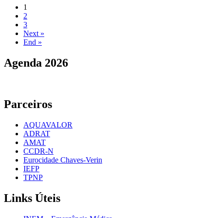
(current)
1
2
3
Next »
End »
Agenda
2026
Parceiros
AQUAVALOR
ADRAT
AMAT
CCDR-N
Eurocidade Chaves-Verin
IEFP
TPNP
Links
Úteis