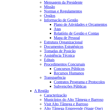
Mensagem da Presidente
Missão
Normas e Regulamentos
Orgãos
Informação de Gestão
19:24
Plano de Atividades e Orçamentos
Atas
Relatório de Gestão e Contas
Mapa de Pessoal
Estrutura Organizacional
Documentos Estratégicos
Tomadas de Posição
Assistência Técnica
Editais
Procedimentos Concursais
Concursos Públicos
Recursos Humanos
Transparência
Contratos Programa e Protocolos
Subvenções Públicas
A Região
Caracterização
Municípios do Alto Tâmega e Barroso
Visit Alto Tâmega e Barroso
Alto Tâmega Empreende (Stage One)