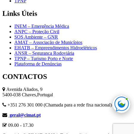
TPNP
Links
Úteis
INEM – Emergência Médica
ANPC – Proteção Civil
SOS Ambiente – GNR
AMAT – Associação de Municípios
EHATB – Empreendimentos Hidroelétricos
ANSR – Segurança Rodoviária
TPNP – Turismo Porto e Norte
Plataforma de Denúncias
CONTACTOS
Avenida Aliados, 9
5400-038 Chaves,Portugal
+351 276 301 000 (Chamada para a rede fixa nacional)
geral@cimat.pt
09.00 - 17.30