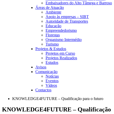
Embaixadores do Alto Tâmega e Barroso
Áreas de Atuação
Ambiente
Apoio às empresas – SIBT
Autoridade de Transportes
Educação
Empreendedorismo
Florestas
Organismo Intermédio
Turismo
Projetos & Estudos
Projetos em Curso
Projetos Realizados
Estudos
Avisos
Comunicação
Notícias
Eventos
Vídeos
Contactos
KNOWLEDGE4FUTURE – Qualificação para o futuro
KNOWLEDGE4FUTURE – Qualificação