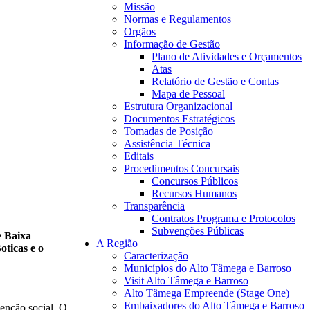
Missão
Normas e Regulamentos
Orgãos
Informação de Gestão
Plano de Atividades e Orçamentos
Atas
Relatório de Gestão e Contas
Mapa de Pessoal
Estrutura Organizacional
Documentos Estratégicos
Tomadas de Posição
Assistência Técnica
Editais
Procedimentos Concursais
Concursos Públicos
Recursos Humanos
Transparência
Contratos Programa e Protocolos
Subvenções Públicas
e Baixa
A Região
oticas e o
Caracterização
Municípios do Alto Tâmega e Barroso
Visit Alto Tâmega e Barroso
Alto Tâmega Empreende (Stage One)
Embaixadores do Alto Tâmega e Barroso
enção social. O