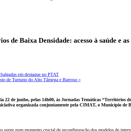
ios de Baixa Densidade: acesso à saúde e as
as Salgadas em destaque no PTAT
osto de Turismo do Alto Tâmega e Barroso
»
a 22 de junho, pelas 14h00, às
Jornadas Temáticas “Territórios d
 iniciativa organizada conjuntamente pela CIMAT, o Município de B
o surge num momento crucial de reconfiguração dos modelos de interv