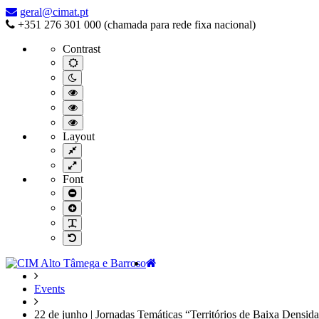
22
geral@cimat.pt
de
+351 276 301 000 (chamada para rede fixa nacional)
junho
Contrast
|
Jornadas
Default
contrast
Temáticas
Night
“Territórios
contrast
Black
de
and
Black
Baixa
White
and
Yellow
contrast
Densidade:
Yellow
and
Layout
acesso
contrast
Black
Fixed
à
contrast
layout
saúde
Wide
layout
e
Font
as
Smaller
desigualdades
Font
Larger
territoriais”
Font
Readable
Font
Default
Font
Home
Events
22 de junho | Jornadas Temáticas “Territórios de Baixa Densidad