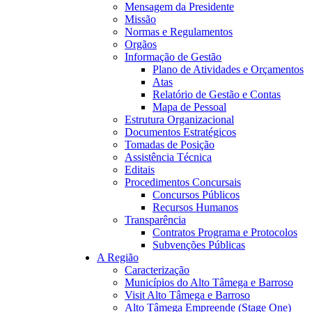
Mensagem da Presidente
Missão
Normas e Regulamentos
Orgãos
Informação de Gestão
04:19
Plano de Atividades e Orçamentos
Atas
Relatório de Gestão e Contas
Mapa de Pessoal
Estrutura Organizacional
Documentos Estratégicos
Tomadas de Posição
Assistência Técnica
Editais
Procedimentos Concursais
Concursos Públicos
Recursos Humanos
Transparência
Contratos Programa e Protocolos
Subvenções Públicas
A Região
Caracterização
Municípios do Alto Tâmega e Barroso
Visit Alto Tâmega e Barroso
Alto Tâmega Empreende (Stage One)