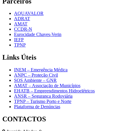
Parceiros
AQUAVALOR
ADRAT
AMAT
CCDR-N
Eurocidade Chaves-Verin
IEFP
TPNP
Links
Úteis
INEM – Emergência Médica
ANPC – Proteção Civil
SOS Ambiente – GNR
AMAT – Associação de Municípios
EHATB – Empreendimentos Hidroelétricos
ANSR – Segurança Rodoviária
TPNP – Turismo Porto e Norte
Plataforma de Denúncias
CONTACTOS