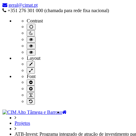
–
geral@cimat.pt
ATB-
+351 276 301 000 (chamada para rede fixa nacional)
Invest:
Contrast
Programa
integrado
Default
contrast
de
Night
atração
contrast
Black
de
and
Black
investimento
White
and
Yellow
contrast
para
Yellow
and
Layout
o
contrast
Black
Fixed
Alto
contrast
layout
Tâmega
Wide
layout
e
Font
Barroso
Smaller
Font
Larger
Font
Readable
Font
Default
Font
Home
Projetos
ATB-Invest: Programa integrado de atração de investimento pa