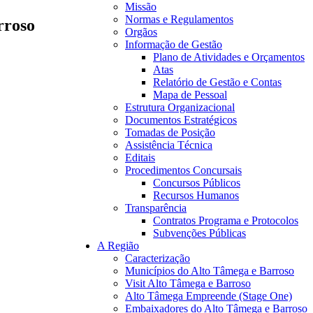
Missão
Normas e Regulamentos
rroso
Orgãos
Informação de Gestão
Plano de Atividades e Orçamentos
Atas
Relatório de Gestão e Contas
Mapa de Pessoal
Estrutura Organizacional
Documentos Estratégicos
Tomadas de Posição
Assistência Técnica
Editais
Procedimentos Concursais
Concursos Públicos
Recursos Humanos
Transparência
Contratos Programa e Protocolos
Subvenções Públicas
A Região
Caracterização
Municípios do Alto Tâmega e Barroso
Visit Alto Tâmega e Barroso
Alto Tâmega Empreende (Stage One)
Embaixadores do Alto Tâmega e Barroso