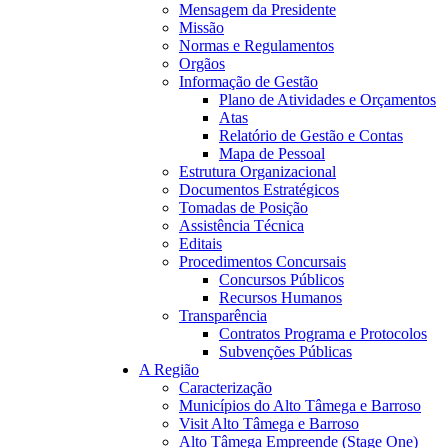
Mensagem da Presidente
Missão
Normas e Regulamentos
Orgãos
08:24
Informação de Gestão
Plano de Atividades e Orçamentos
Atas
Relatório de Gestão e Contas
Mapa de Pessoal
Estrutura Organizacional
Documentos Estratégicos
Tomadas de Posição
Assistência Técnica
Editais
Procedimentos Concursais
Concursos Públicos
Recursos Humanos
Transparência
Contratos Programa e Protocolos
Subvenções Públicas
A Região
Caracterização
Municípios do Alto Tâmega e Barroso
Visit Alto Tâmega e Barroso
Alto Tâmega Empreende (Stage One)