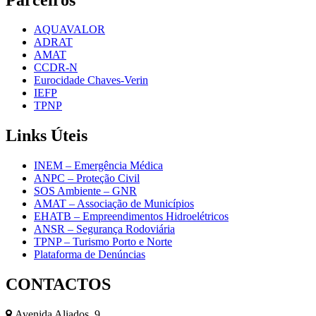
AQUAVALOR
ADRAT
AMAT
CCDR-N
Eurocidade Chaves-Verin
IEFP
TPNP
Links
Úteis
INEM – Emergência Médica
ANPC – Proteção Civil
SOS Ambiente – GNR
AMAT – Associação de Municípios
EHATB – Empreendimentos Hidroelétricos
ANSR – Segurança Rodoviária
TPNP – Turismo Porto e Norte
Plataforma de Denúncias
CONTACTOS
Avenida Aliados, 9