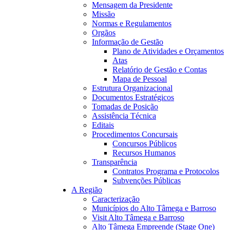
Mensagem da Presidente
Missão
Normas e Regulamentos
Orgãos
Informação de Gestão
Plano de Atividades e Orçamentos
00:10
Atas
Relatório de Gestão e Contas
Mapa de Pessoal
Estrutura Organizacional
Documentos Estratégicos
Tomadas de Posição
Assistência Técnica
Editais
Procedimentos Concursais
Concursos Públicos
Recursos Humanos
Transparência
Contratos Programa e Protocolos
Subvenções Públicas
A Região
Caracterização
Municípios do Alto Tâmega e Barroso
Visit Alto Tâmega e Barroso
Alto Tâmega Empreende (Stage One)