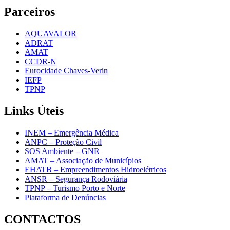
Parceiros
AQUAVALOR
ADRAT
AMAT
CCDR-N
Eurocidade Chaves-Verin
IEFP
TPNP
Links
Úteis
INEM – Emergência Médica
ANPC – Proteção Civil
SOS Ambiente – GNR
AMAT – Associação de Municípios
EHATB – Empreendimentos Hidroelétricos
ANSR – Segurança Rodoviária
TPNP – Turismo Porto e Norte
Plataforma de Denúncias
CONTACTOS