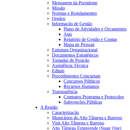
Mensagem da Presidente
para
Missão
preenchimento
Normas e Regulamentos
de
Orgãos
1
Informação de Gestão
14:16
(um)
Plano de Atividades e Orçamentos
posto
Atas
de
Relatório de Gestão e Contas
trabalho
Mapa de Pessoal
na
Estrutura Organizacional
carreira
Documentos Estratégicos
e
Tomadas de Posição
categoria
Assistência Técnica
de
Editais
Assistente
Procedimentos Concursais
Técnico
Concursos Públicos
Recursos Humanos
Transparência
Contratos Programa e Protocolos
Subvenções Públicas
A Região
Caracterização
Municípios do Alto Tâmega e Barroso
Visit Alto Tâmega e Barroso
Alto Tâmega Empreende (Stage One)